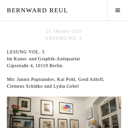
S
BERNWARD REUL
p
S
r
e
i
i
n
t
25. Oktober 2025
g
e
LESUNG NO. 5
e
n
z
l
LESUNG VOL. 5
u
e
Im Kunst- und Graphik-Antiquariat
m
i
Gipsstraße 4, 10119 Berlin.
I
s
n
t
Mit: Jannis Poptrandov, Kai Pohl, Gerd Adloff,
h
e
Clemens Schittko und Lydia Gebel
a
u
l
m
t
s
c
h
a