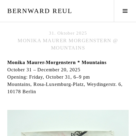
S
BERNWARD REUL
p
S
r
e
i
i
n
t
31. Oktober 2025
g
e
MONIKA MAURER MORGENSTERN @
e
n
MOUNTAINS
z
l
u
e
Monika Maurer-Morgenstern * Mountains
m
i
October 31 – December 20, 2025
I
s
Opening: Friday, October 31, 6–9 pm
n
t
Mountains, Rosa-Luxemburg-Platz, Weydingerstr. 6,
h
e
10178 Berlin
a
u
l
m
t
s
c
h
a