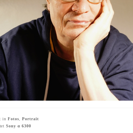
t in
Fotos
,
Portrait
tet
Sony α 6300