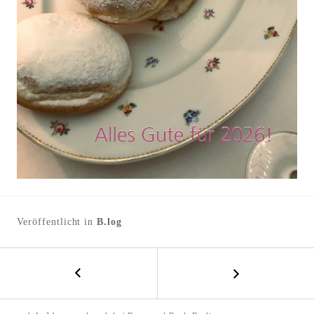
l
t
e
n
Veröffentlicht in
B.log
←
B
J
E
a