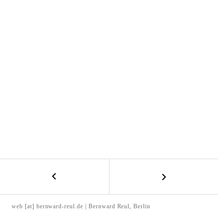
l
t
e
n
←
B
B
E
e
web [at] bernward-reul.de | Bernward Reul, Berlin
r
I